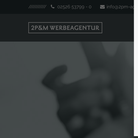
///////////
02526 53799 - 0
info@2pm-age