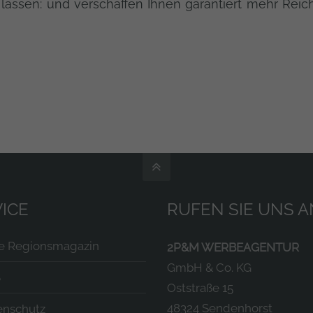
lassen: und verschaffen Ihnen garantiert mehr Reich
ICE
RUFEN SIE UNS A
te Regionsmagazin
2P&M WERBEAGENTUR
GmbH & Co. KG
B
Oststraße 15
48324 Sendenhorst
enschutz