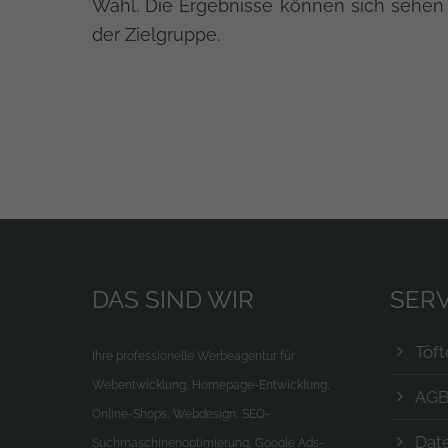
Wahl. Die Ergebnisse können sich sehen 
der Zielgruppe.
DAS SIND WIR
SERV
Töf
Ihre professionelle Werbeagentur für
Webentwicklung, Homepage-Entwicklung,
AG
Online-Shops, Webdesign, SEO-
Dat
Suchmaschinenoptimierung, Google Ads-