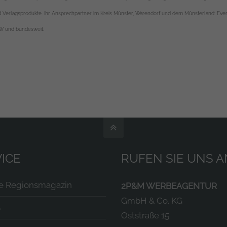
nd Verlagsprodukte. Ihr Ansprechpartner im Kreis Münster, Warendorf und dem Münsterland: Evers
RW und bundesweit.
ICE
RUFEN SIE UNS A
te Regionsmagazin
2P&M WERBEAGENTUR
GmbH & Co. KG
B
Oststraße 15