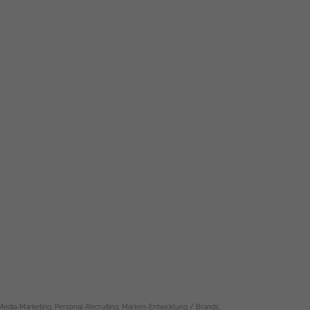
dia-Marketing, Personal-Recruiting, Marken-Entwicklung / Brands,