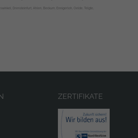
winkel, Drensteinfurt, Ahlen, Beckum, Ennigerloh, Oelde, Telgte,
N
ZERTIFIKATE