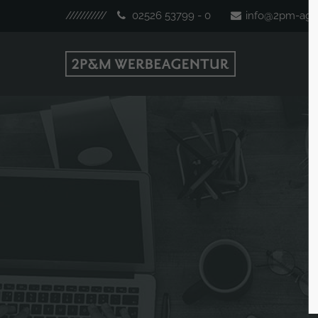
///////////
02526 53799 - 0
info@2pm-age