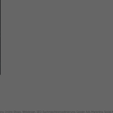
ng, Online-Shops, Webdesign, SEO-Suchmaschinenoptimierung, Google Ads-Marketing, Social-Me