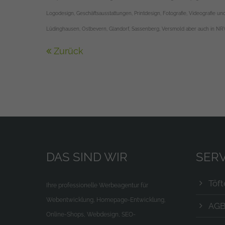
Logodesign, Geschäftsausstattungen, Printdesign, Fotografie, Videografie u
Lüdinghausen, Ostbevern, Glandorf, Sassenberg, Versmold aber auch in N
Zurück
DAS SIND WIR
SERV
Töf
Ihre professionelle Werbeagentur für
Webentwicklung, Homepage-Entwicklung,
AG
Online-Shops, Webdesign, SEO-