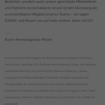
Bestehen, sondern auch unsere geschätzte Mitarbeiterin
und Partnerin Anna Kallaene ist seit GmbH-Gründung ein
unverzichtbares Mitglied unseres Teams – wir sagen
DANKE und freuen uns auf viele weitere Jahre mit Dir!
- - -
#2pm
#werbeagentur
#team
Ihre professionelle Werbeagentur für Webentwicklung, Homepage-Entwicklung,
Online-Shops, Webdesign, SEO-Suchmaschinenoptimierung, Google Ads-Marketing,
Social-Media-Marketing, Personal-Recruiting, Marken-Entwicklung / Brands,
Logodesign, Geschäftsausstattungen, Printdesign, Fotografie, Videografie und
Verlagsprodukte. Ihr Ansprechpartner im Kreis Münster, Warendorf und dem
Münsterland: Everswinkel, Drensteinfurt, Ahlen, Beckum, Ennigerloh, Oelde, Telgte,
Lüdinghausen, Ostbevern, Glandorf, Sassenberg, Versmold aber auch in NRW und
bundesweit.