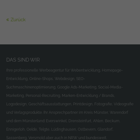
Zurück
DAS SIND WIR
Ihre professionelle Werbeagentur für Webentwicklung, Homepage-
Entwicklung, Online-Shops, Webdesign, SEO-
Suchmaschinenoptimierung, Google Ads-Marketing, Social-Media-
Marketing, Personal-Recruiting, Marken-Entwicklung / Brands,
Logodesign, Geschäftsausstattungen, Printdesign, Fotografie, Videografie
und Verlagsprodukte. Ihr Ansprechpartner im Kreis Münster, Warendorf
und dem Münsterland: Everswinkel, Drensteinfurt, Ahlen, Beckum,
Ennigerloh, Oelde, Telgte, Lüdinghausen, Ostbevern, Glandorf,
Sassenberg, Versmold aber auch in NRW und bundesweit.