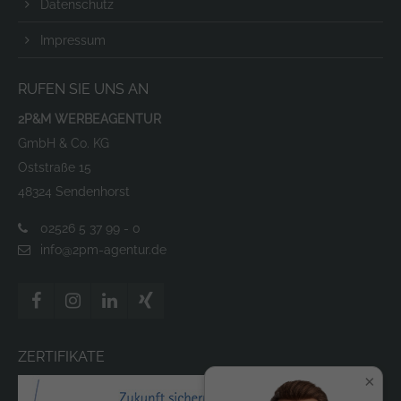
Datenschutz
Impressum
RUFEN SIE UNS AN
2P&M WERBEAGENTUR
GmbH & Co. KG
Oststraße 15
48324 Sendenhorst
02526 5 37 99 - 0
info@2pm-agentur.de
ZERTIFIKATE
×