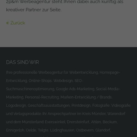
2p&m Werbeagentur steht Ihnen dabei auch künftig als
kreativer Partner zur Seite.
Zurück
DAS SIND WIR
Ihre professionelle Werbeagentur für Webentwicklung, Homepage-
Entwicklung, Online-Shops, Webdesign, SEO-
Suchmaschinenoptimierung, Google Ads-Marketing, Social-Media-
Marketing, Personal-Recruiting, Marken-Entwicklung / Brands,
Logodesign, Geschäftsausstattungen, Printdesign, Fotografie, Videografie
und Verlagsprodukte. Ihr Ansprechpartner im Kreis Münster, Warendorf
und dem Münsterland: Everswinkel, Drensteinfurt, Ahlen, Beckum,
Ennigerloh, Oelde, Telgte, Lüdinghausen, Ostbevern, Glandorf,